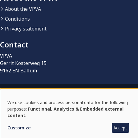
About the VPVA
Conditions
Privacy statement
Contact
VPVA
Gerrit Kosterweg 15
9162 EN Ballum
© 2026 VPVA | Vereniging Particuliere eigenaren
We use cookies and process personal data for the following
Vakantieverblijven Ameland
Use
purposes:
Functional, Analytics & Embedded external
Rental platform by
BonBooking
content
.
of
Customize
Accept
personal