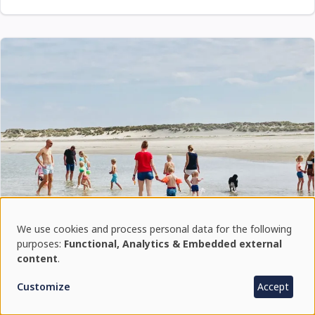
We use cookies and process personal data for the following
Use
purposes:
Functional, Analytics & Embedded external
content
.
of
Schoolvakanties 2026
Customize
Accept
personal
Pinksteren 24 en 25 meiZomervakantie NL noord 4
juli tot en met 16 augustusNL midden 18 juli tot en