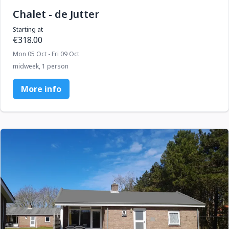
Chalet - de Jutter
Starting at
€318.00
Mon 05 Oct - Fri 09 Oct
midweek, 1 person
More info