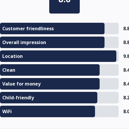
Customer friendliness
8.
Overall impression
8.
Location
9.
Clean
8.
Value for money
8.
Child-friendly
8.
WiFi
8.