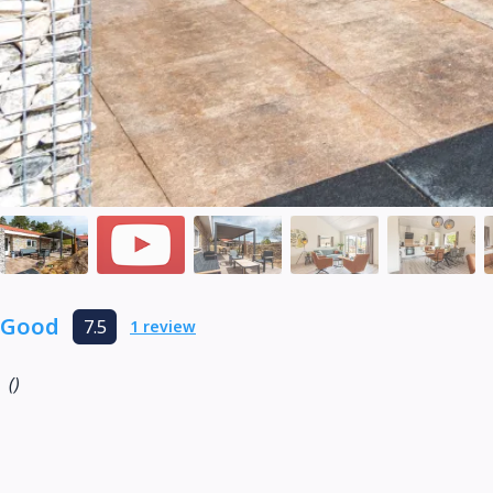
Good
7.5
1 review
()