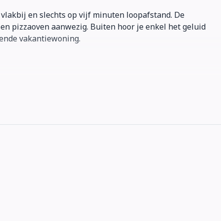
vlakbij en slechts op vijf minuten loopafstand. De
en pizzaoven aanwezig. Buiten hoor je enkel het geluid
rende vakantiewoning.
iezetapparaat en ijskast met vriezer.