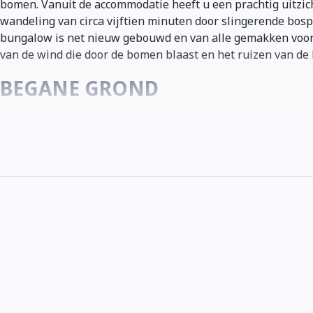
bomen. Vanuit de accommodatie heeft u een prachtig uitzic
wandeling van circa vijftien minuten door slingerende bosp
bungalow is net nieuw gebouwd en van alle gemakken voorz
van de wind die door de bomen blaast en het ruizen van de
BEGANE GROND
Binnenkomst: U komt binnen in de hal met gaderobe.
Slaapkamer 1: Voorzien van een 2-persoonsboxspring, Sm
Slaapkamer 2: Voorzien van twee separate bedden, Smart
Badkamer met toilet, dubbele wastafel en douche.
Woonkamer met keuken: De keuken is voorzien van 4-pits i
In de woonkamer is een eettafel aanwezig en een gezellig
SPECIFICATIES
4 Persoons
2 slaapkamers
Badkamer met toilet
Terras