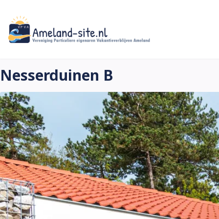
Skip
to
main
content
Nesserduinen B