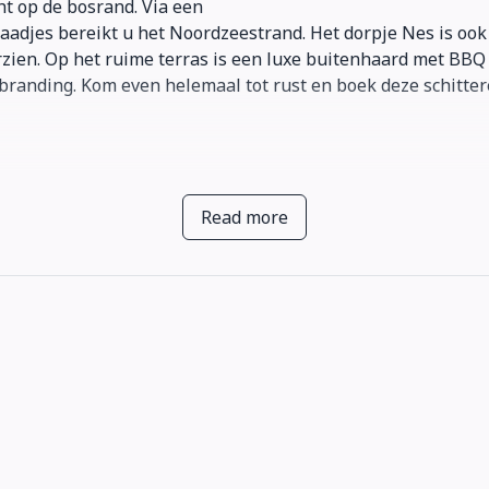
ht op de bosrand. Via een
aadjes bereikt u het Noordzeestrand. Het dorpje Nes is ook 
ien. Op het ruime terras is een luxe buitenhaard met BBQ 
 branding. Kom even helemaal tot rust en boek deze schitte
art-TV en opbergkast.
Read more
-TV en opbergkast.
nductiefornuis, vaatwasser (Siemens), oven (Siemens), koff
e zithoek met televisie.