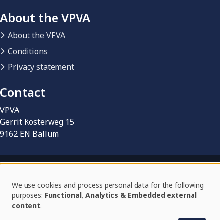
About the VPVA
About the VPVA
Conditions
Privacy statement
Contact
VPVA
Gerrit Kosterweg 15
9162 EN Ballum
© 2026 VPVA | Vereniging Particuliere eigenaren
We use cookies and process personal data for the following
Vakantieverblijven Ameland
Use
purposes:
Functional, Analytics & Embedded external
Rental platform by
BonBooking
content
.
of