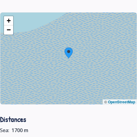
+
−
©
OpenStreetMap
Distances
Sea:
1700 m