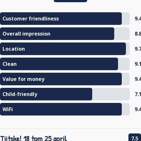
Customer friendliness
9.
Overall impression
8.
Location
9.
Clean
9.
Value for money
9.
Child-friendly
7.
WiFi
9.
Tjitske! 18 tpm 25 april
7.5