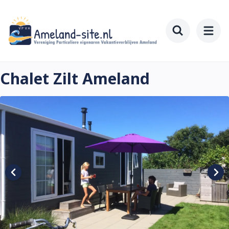
Skip
to
main
Toggle searc
content
Chalet Zilt Ameland