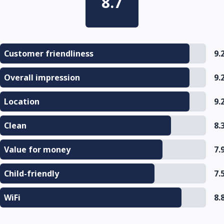
8.7
Customer friendliness
9.
Overall impression
9.
Location
9.
Clean
8.
Value for money
7.
Child-friendly
7.
WiFi
8.